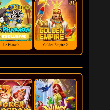
Le Pharaoh
Golden Empire 2