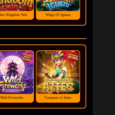
oker Kingdom Win
Wings Of Iguazu
Wild Fireworks
Treasures of Aztec