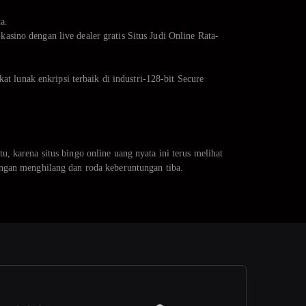
a.
asino dengan live dealer gratis Situs Judi Online Rata-
at lunak enkripsi terbaik di industri-128-bit Secure
, karena situs bingo online uang nyata ini terus melihat
lungan menghilang dan roda keberuntungan tiba.