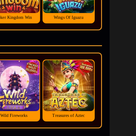
oker Kingdom Win
Wings Of Iguazu
Wild Fireworks
Treasures of Aztec