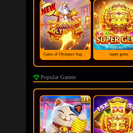
Gates of Olympus Super Scatter
super gems
Popular Games