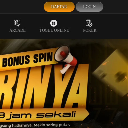
DAFTAR
LOGIN
ARCADE
TOGEL ONLINE
POKER