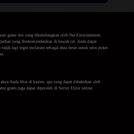
main game slot yang dikembangkan oleh Net Entertainment.
erjudian yang direkomendasikan di bawah ini. Anda dapat
tidak lagi ingin melayani sebagai duta besar untuk situs poker
ia.
kan Anda lihat di kasino, apa yang dapat dibuktikan oleh
e gratis juga dapat diperoleh di Secret Elixir online.