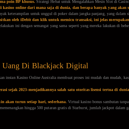
ima poin BP khusus.
Strategi Hebat untuk Mengalahkan Mesin Slot di Casino
di kasino online dari mana saja di dunia, dan berapa banyak yang akan
ak keterampilan untuk unggul di poker dalam jangka panjang, yang dalam sit
tkan oleh iDebit dan klik untuk memicu transaksi, ini jelas merupakan
akukan ini dengan semangat yang sama seperti yang mereka lakukan di beber
Uang Di Blackjack Digital
an instan Kasino Online Australia membuat proses ini mudah dan mudah, kas
rasi sejak 2023-menjadikannya salah satu otoritas lisensi tertua di dunia
in akan turun setiap hari, sederhana.
Virtual kasino bonus sambutan tanpa
 memenangkan hingga 500 putaran gratis di Starburst, jumlah jackpot dalam 