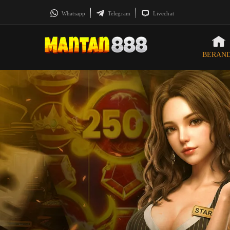
Whatsapp
Telegram
Livechat
BERAN