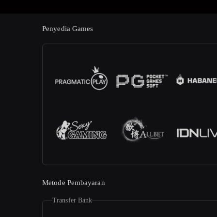
Penyedia Games
Metode Pembayaran
Transfer Bank