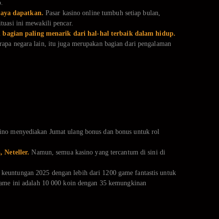
.
 saya dapatkan.
Pasar kasino online tumbuh setiap bulan,
uasi ini mewakili pencar.
 bagian paling menarik dari hal-hal terbaik dalam hidup.
apa negara lain, itu juga merupakan bagian dari pengalaman
ino menyediakan Jumat ulang bonus dan bonus untuk rol
, Neteller.
Namun, semua kasino yang tercantum di sini di
 keuntungan 2025 dengan lebih dari 1200 game fantastis untuk
game ini adalah 10 000 koin dengan 35 kemungkinan