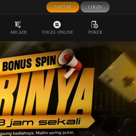
DAFTAR
LOGIN
ARCADE
TOGEL ONLINE
POKER