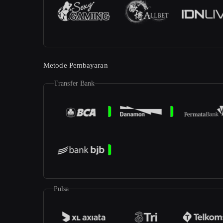
Metode Pembayaran
Transfer Bank
Pulsa