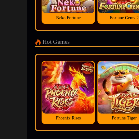
Neko Fortune
Fortune Gems 2
Hot Games
Phoenix Rises
Fortune Tiger