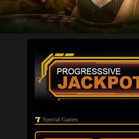
Special Games