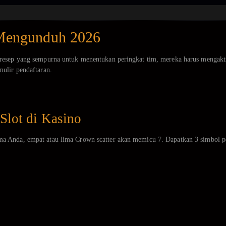
 Mengunduh 2026
 resep yang sempurna untuk menentukan peringkat tim, mereka harus mengakti
mulir pendaftaran.
lot di Kasino
ma Anda, empat atau lima Crown scatter akan memicu 7. Dapatkan 3 simbol p