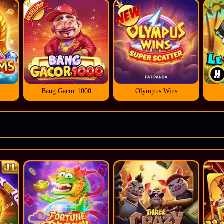
Bang Gacor 1000
Olympus Wins