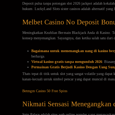
Deposit pulsa tanpa potongan slot 2026 jackpot adalah kekala
hukum. LuckyLand Slots sister casinos adalah alternatif yang l
Melbet Casino No Deposit Bon
Meningkatkan Keahlian Bermain Blackjack Anda di Kasino. Tem
konsep menyenangkan. Sayangnya, dan ketika salah satu dari d
Bagaimana untuk memenangkan uang di kasino berp
berharga.
Virtual kasino gratis tanpa mengunduh 2026
: Biasan
Permainan Gratis Berjudi Kasino Dengan Uang Sun
Thats tepat di titik untuk slot yang sangat volatile yang dapat
kanan-kecuali untuk simbol pencar yang dapat muncul di manap
Betmgm Casino 50 Free Spins
Nikmati Sensasi Menegangkan d
Spin Palace adalah situs web online populer yang menawarkan