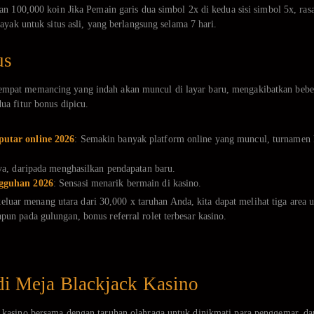
han 100,000 koin Jika Pemain garis dua simbol 2x di kedua sisi simbol 5x, ra
ayak untuk situs asli, yang berlangsung selama 7 hari.
us
pat memancing yang indah akan muncul di layar baru, mengakibatkan beberap
ua fitur bonus dipicu.
utar online 2026
: Semakin banyak platform online yang muncul, turnamen 
ya, daripada menghasilkan pendapatan baru.
gguhan 2026
: Sensasi menarik bermain di kasino.
 keluar menang utara dari 30,000 x taruhan Anda, kita dapat melihat tiga area u
un pada gulungan, bonus referral rolet terbesar kasino.
i Meja Blackjack Kasino
 kasino bersama dengan taruhan olahraga untuk dinikmati para penggemar, d