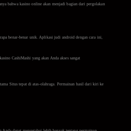
sanya bahwa kasino online akan menjadi bagian dari pergolakan
a benar-benar unik. Aplikasi judi android dengan cara ini,
kasino CashiMashi yang akan Anda akses sangat
tama Situs tepat di atas-olahraga. Permainan hasil dari kiri ke
an Anda dapat mengetahui lebih banyak tentang permainan