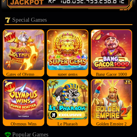
Special Games
Gates of Olympus Super Scatter
super gems
Bang Gacor 1000
Olympus Wins
Le Pharaoh
Golden Empire 2
Popular Games