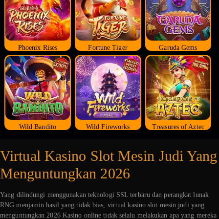
Phoenix Rises
Fortune Tiger
Garuda Gems
Wild Bandito
Wild Fireworks
Treasures of Aztec
Virtual Kasino Slot Mesin Judi Yang
Menguntungkan 2026
Yang dilindungi menggunakan teknologi SSL terbaru dan perangkat lunak
RNG menjamin hasil yang tidak bias, virtual kasino slot mesin judi yang
menguntungkan 2026 Kasino online tidak selalu melakukan apa yang mereka