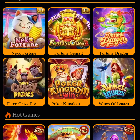
Neko Fortune
Fortune Gems 2
Fortune Dragon
Three Crazy Piggies
Poker Kingdom Win
Wings Of Iguazu
Hot Games