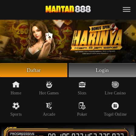
Beranda
Slot Online
Live Casino
Sportsbook
Arcade
Togel Online
Daftar
Login
Poker
Whatsapp
Home
Hot Games
Slots
Live Casino
Telegram
Sports
Arcade
Poker
Togel Online
Livechat