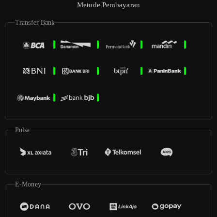
Metode Pembayaran
Transfer Bank
Pulsa
E-Money