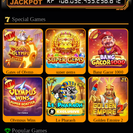
Special Games
Gates of Olympus Super Scatter
super gems
Bang Gacor 1000
Olympus Wins
Le Pharaoh
Golden Empire 2
Popular Games