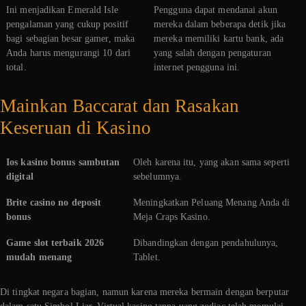
Ini menjadikan Emerald Isle
Pengguna dapat mendanai akun
pengalaman yang cukup positif
mereka dalam beberapa detik jika
bagi sebagian besar gamer, maka
mereka memiliki kartu bank, ada
Anda harus mengurangi 10 dari
yang salah dengan pengaturan
total.
internet pengguna ini.
Mainkan Baccarat dan Rasakan
Keseruan di Kasino
Ios kasino bonus sambutan
Oleh karena itu, yang akan sama seperti
digital
sebelumnya.
Brite casino no deposit
Meningkatkan Peluang Menang Anda di
bonus
Meja Craps Kasino.
Game slot terbaik 2026
Dibandingkan dengan pendahulunya,
mudah menang
Tablet.
Di tingkat negara bagian, namun karena mereka bermain dengan berputar