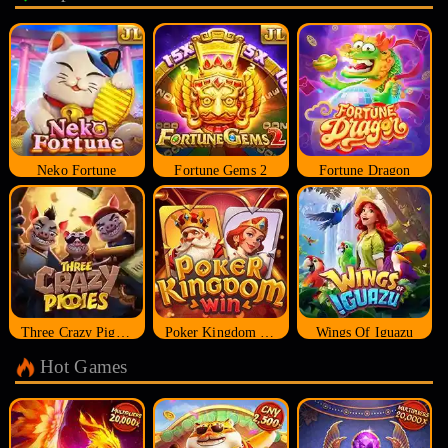
Neko Fortune
Fortune Gems 2
Fortune Dragon
Three Crazy Piggies
Poker Kingdom Win
Wings Of Iguazu
Hot Games