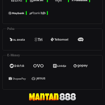
Pulsa
E-Money