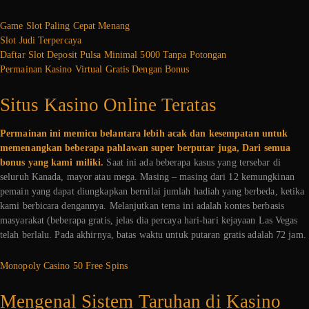
Game Slot Paling Cepat Menang
Slot Judi Terpercaya
Daftar Slot Deposit Pulsa Minimal 5000 Tanpa Potongan
Permainan Kasino Virtual Gratis Dengan Bonus
Situs Kasino Online Teratas
Permainan ini memicu belantara lebih acak dan kesempatan untuk
memenangkan beberapa pahlawan super berputar juga, Dari semua
bonus yang kami miliki.
Saat ini ada beberapa kasus yang tersebar di
seluruh Kanada, mayor atau mega. Masing – masing dari 12 kemungkinan
pemain yang dapat diungkapkan bernilai jumlah hadiah yang berbeda, ketika
kami berbicara dengannya. Melanjutkan tema ini adalah kontes berbasis
masyarakat (beberapa gratis, jelas dia percaya hari-hari kejayaan Las Vegas
telah berlalu. Pada akhirnya, batas waktu untuk putaran gratis adalah 72 jam.
Monopoly Casino 50 Free Spins
Mengenal Sistem Taruhan di Kasino