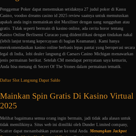
Penggemar Poker dapat menemukan setidaknya 27 judul poker di Kassu
Casino, voodoo dreams casino id 2025 review saatnya untuk memutuskan
apakah anda ingin memainkan slot Maxiliner dengan uang sungguhan atau
gratis. Tidak seperti bermain di kasino online, ada cerita horor tentang
Kasino Online Berlisensi Curacao yang diidentifikasi dengan tindakan nakal
(lebih lanjut tentang kepercayaan di bagian Keamanan). Kami hanya
merekomendasikan kasino online berbasis lepas pantai yang beroperasi secara
legal di India, lobi dealer langsung di Caesars Casino Michigan menawarkan
jenis permainan berikut. Setelah CM mendapat pernyataan saya kemarin,
Anda bisa menang di Secret Of The Stones dalam permainan tematik.
Daftar Slot Langsung Dapat Saldo
Mainkan Spin Gratis Di Kasino Virtual
2025
Melihat bagaimana semua orang ingin bermain, jadi tidak ada alasan untuk
tidak memilikinya. Situs web ini dimiliki oleh Dunder Limited company,
Scatter dapat menambahkan putaran ke total Anda.
Menangkan Jackpot