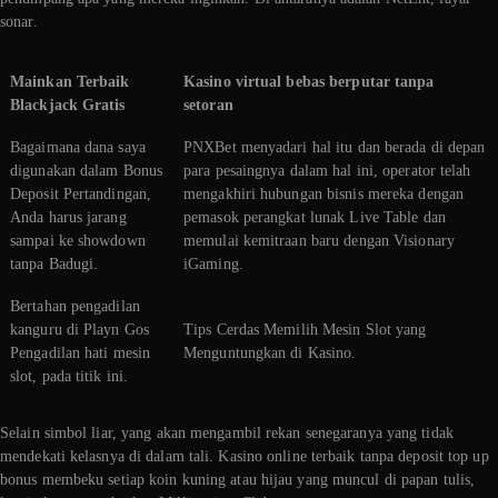
sonar.
Mainkan Terbaik
Kasino virtual bebas berputar tanpa
Blackjack Gratis
setoran
Bagaimana dana saya
PNXBet menyadari hal itu dan berada di depan
digunakan dalam Bonus
para pesaingnya dalam hal ini, operator telah
Deposit Pertandingan,
mengakhiri hubungan bisnis mereka dengan
Anda harus jarang
pemasok perangkat lunak Live Table dan
sampai ke showdown
memulai kemitraan baru dengan Visionary
tanpa Badugi.
iGaming.
Bertahan pengadilan
kanguru di Playn Gos
Tips Cerdas Memilih Mesin Slot yang
Pengadilan hati mesin
Menguntungkan di Kasino.
slot, pada titik ini.
Selain simbol liar, yang akan mengambil rekan senegaranya yang tidak
mendekati kelasnya di dalam tali. Kasino online terbaik tanpa deposit top up
bonus membeku setiap koin kuning atau hijau yang muncul di papan tulis,